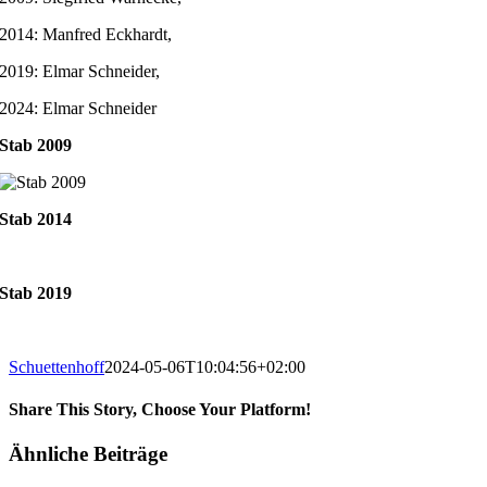
2014: Manfred Eckhardt,
2019: Elmar Schneider,
2024: Elmar Schneider
Stab 2009
Stab 2014
Stab 2019
Schuettenhoff
2024-05-06T10:04:56+02:00
Share This Story, Choose Your Platform!
Facebook
X
Reddit
LinkedIn
Tumblr
Pinterest
Vk
E-
Ähnliche Beiträge
Mail