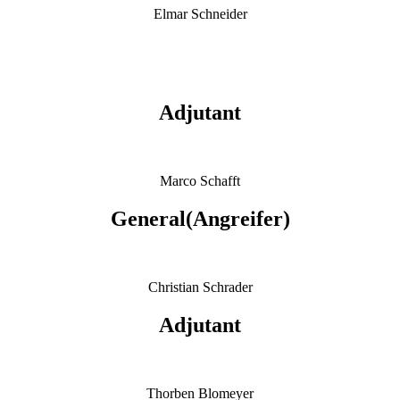
Elmar Schneider
Platzhalter
Platzhalter
Adjutant
Marco Schafft
General(Angreifer)
Christian Schrader
Adjutant
Thorben Blomeyer