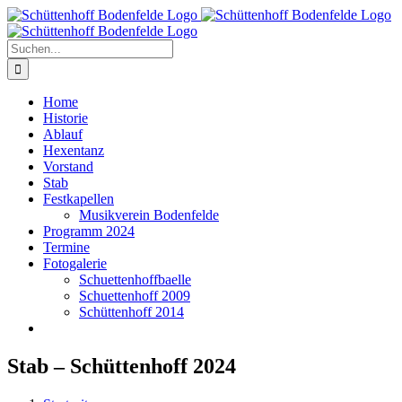
Zum
Inhalt
springen
Suche
nach:
Home
Historie
Ablauf
Hexentanz
Vorstand
Stab
Festkapellen
Musikverein Bodenfelde
Programm 2024
Termine
Fotogalerie
Schuettenhoffbaelle
Schuettenhoff 2009
Schüttenhoff 2014
Stab – Schüttenhoff 2024