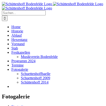
Zum
Inhalt
springen
Suche
nach:
Home
Historie
Ablauf
Hexentanz
Vorstand
Stab
Festkapellen
Musikverein Bodenfelde
Programm 2024
Termine
Fotogalerie
Schuettenhoffbaelle
Schuettenhoff 2009
Schüttenhoff 2014
Fotogalerie