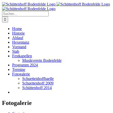
Zum
Inhalt
springen
Suche
nach:
Home
Historie
Ablauf
Hexentanz
Vorstand
Stab
Festkapellen
Musikverein Bodenfelde
Programm 2024
Termine
Fotogalerie
Schuettenhoffbaelle
Schuettenhoff 2009
Schüttenhoff 2014
Fotogalerie