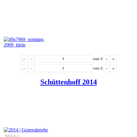
«
‹
von
5
›
»
«
‹
von
5
›
»
Schüttenhoff 2014
2014 |