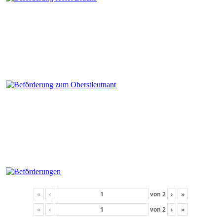
«
‹
von
2
›
»
«
‹
von
2
›
»