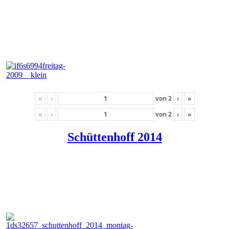
«
‹
von
2
›
»
«
‹
von
2
›
»
Schüttenhoff 2014