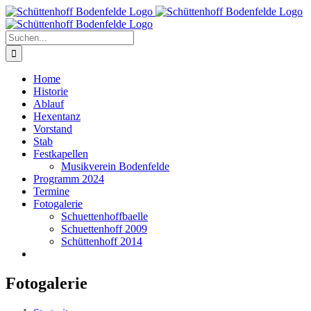
Zum
Inhalt
springen
Suche
nach:
Home
Historie
Ablauf
Hexentanz
Vorstand
Stab
Festkapellen
Musikverein Bodenfelde
Programm 2024
Termine
Fotogalerie
Schuettenhoffbaelle
Schuettenhoff 2009
Schüttenhoff 2014
Fotogalerie