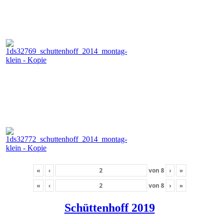
«
‹
von
8
›
»
«
‹
von
8
›
»
Schüttenhoff 2019