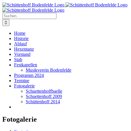
Zum
Inhalt
springen
Suche
nach:
Home
Historie
Ablauf
Hexentanz
Vorstand
Stab
Festkapellen
Musikverein Bodenfelde
Programm 2024
Termine
Fotogalerie
Schuettenhoffbaelle
Schuettenhoff 2009
Schüttenhoff 2014
Fotogalerie