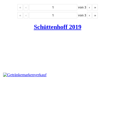
«
‹
von
3
›
»
«
‹
von
3
›
»
Schüttenhoff 2019