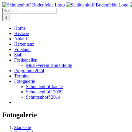
Zum
Inhalt
Suche
springen
nach:
Home
Historie
Ablauf
Hexentanz
Vorstand
Stab
Festkapellen
Musikverein Bodenfelde
Programm 2024
Termine
Fotogalerie
Schuettenhoffbaelle
Schuettenhoff 2009
Schüttenhoff 2014
Fotogalerie
Startseite