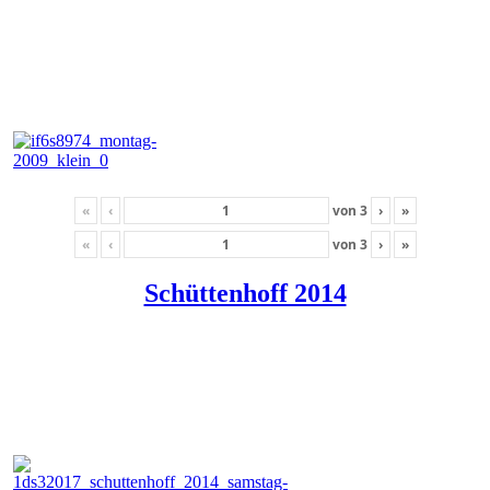
«
‹
von
3
›
»
«
‹
von
3
›
»
Schüttenhoff 2014