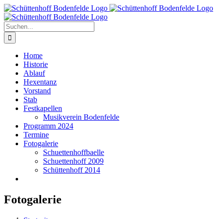
Zum
Inhalt
springen
Suche
nach:
Home
Historie
Ablauf
Hexentanz
Vorstand
Stab
Festkapellen
Musikverein Bodenfelde
Programm 2024
Termine
Fotogalerie
Schuettenhoffbaelle
Schuettenhoff 2009
Schüttenhoff 2014
Fotogalerie