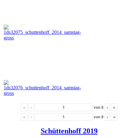
«
‹
von
8
›
»
«
‹
von
8
›
»
Schüttenhoff 2019