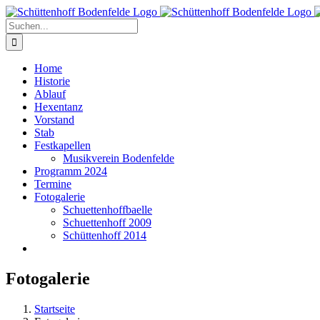
Zum
Inhalt
Suche
springen
nach:
Home
Historie
Ablauf
Hexentanz
Vorstand
Stab
Festkapellen
Musikverein Bodenfelde
Programm 2024
Termine
Fotogalerie
Schuettenhoffbaelle
Schuettenhoff 2009
Schüttenhoff 2014
Fotogalerie
Startseite