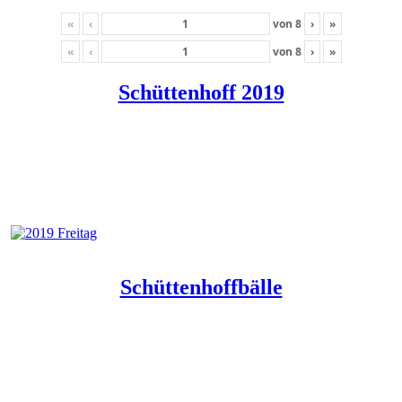
«
‹
von
8
›
»
«
‹
von
8
›
»
Schüttenhoff 2019
Schüttenhoffbälle