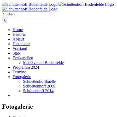
Zum
Inhalt
springen
Suche
nach:
Home
Historie
Ablauf
Hexentanz
Vorstand
Stab
Festkapellen
Musikverein Bodenfelde
Programm 2024
Termine
Fotogalerie
Schuettenhoffbaelle
Schuettenhoff 2009
Schüttenhoff 2014
Fotogalerie