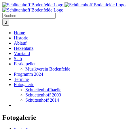
Zum
Inhalt
springen
Suche
nach:
Home
Historie
Ablauf
Hexentanz
Vorstand
Stab
Festkapellen
Musikverein Bodenfelde
Programm 2024
Termine
Fotogalerie
Schuettenhoffbaelle
Schuettenhoff 2009
Schüttenhoff 2014
Fotogalerie