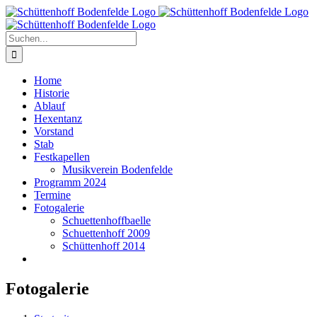
Zum
Inhalt
springen
Suche
nach:
Home
Historie
Ablauf
Hexentanz
Vorstand
Stab
Festkapellen
Musikverein Bodenfelde
Programm 2024
Termine
Fotogalerie
Schuettenhoffbaelle
Schuettenhoff 2009
Schüttenhoff 2014
Fotogalerie