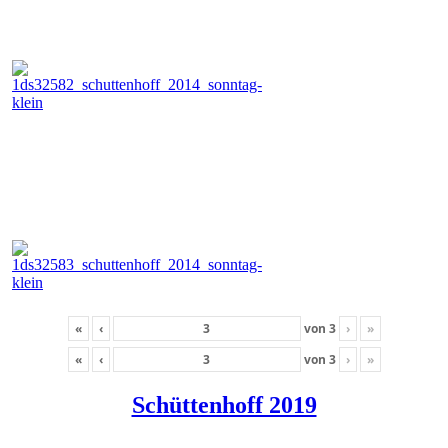
«
‹
von
3
›
»
«
‹
von
3
›
»
Schüttenhoff 2019