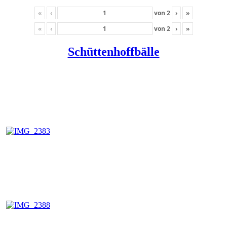
«
‹
von
2
›
»
«
‹
von
2
›
»
Schüttenhoffbälle