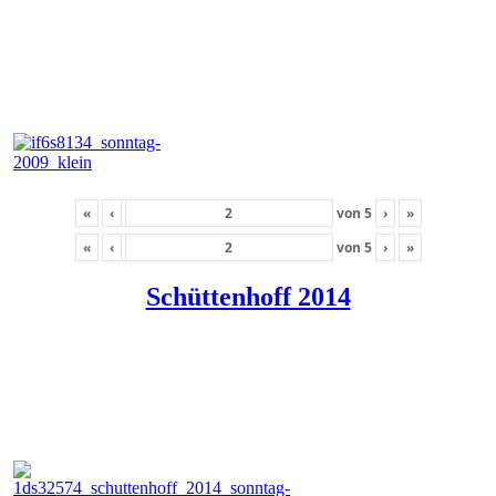
«
‹
von
5
›
»
«
‹
von
5
›
»
Schüttenhoff 2014