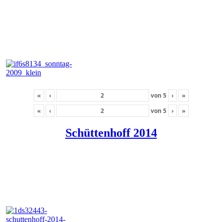
«
‹
von
5
›
»
«
‹
von
5
›
»
Schüttenhoff 2014