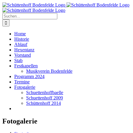
Zum
Inhalt
springen
Suche
nach:
Home
Historie
Ablauf
Hexentanz
Vorstand
Stab
Festkapellen
Musikverein Bodenfelde
Programm 2024
Termine
Fotogalerie
Schuettenhoffbaelle
Schuettenhoff 2009
Schüttenhoff 2014
Fotogalerie