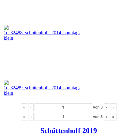
«
‹
von
3
›
»
«
‹
von
3
›
»
Schüttenhoff 2019