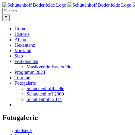
Zum
Inhalt
Suche
springen
nach:
Home
Historie
Ablauf
Hexentanz
Vorstand
Stab
Festkapellen
Musikverein Bodenfelde
Programm 2024
Termine
Fotogalerie
Schuettenhoffbaelle
Schuettenhoff 2009
Schüttenhoff 2014
Fotogalerie
Startseite